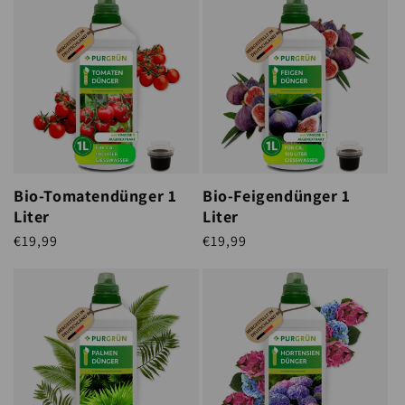
Bio-Tomatendünger 1
Bio-Feigendünger 1
Liter
Liter
Normaler Preis
€19,99
Normaler Preis
€19,99
STÜCKPREIS
STÜCKPREIS