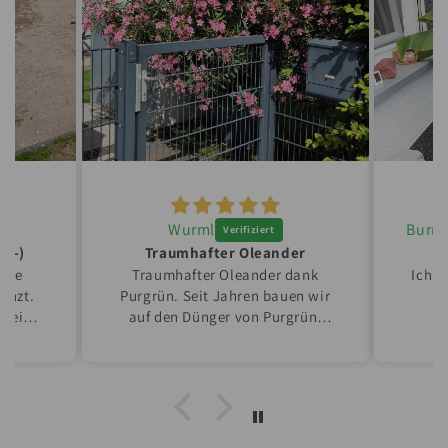
Wurml
 :-)
Traumhafter Oleander
ouge
Traumhafter Oleander dank
Ich b
lanzt.
Purgrün. Seit Jahren bauen wir
e ein
auf den Dünger von Purgrün.
 einen
Jedes Jahr leiden unser
düngen
Prachtstücke in ihrem
mal im
Winterquatier. Aber das Ergebnis
erbar.
spricht für sich.
Top Produkt zum fairen Preis!