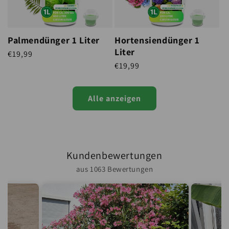
Palmendünger 1 Liter
Hortensiendünger 1
Liter
Normaler Preis
€19,99
STÜCKPREIS
Normaler Preis
€19,99
STÜCKPREIS
Alle anzeigen
Kundenbewertungen
aus 1063 Bewertungen