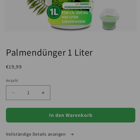
Medien 1 in Modal öffnen
Palmendünger 1 Liter
Normaler Preis
€19,99
STÜCKPREIS
Anzahl
Verringere die Menge für Palmendünger 1 Liter
Erhöhe die Menge für Palmendünger 1 
In den Warenkorb
Vollständige Details anzeigen