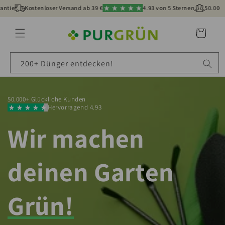
Kostenloser Versand ab 39 €
4.93 von 5 Sternen
50.000+ Kunde
Warenkorb
200+ Dünger entdecken!
50.000+ Glückliche Kunden
Hervorragend 4.93
Wir machen
deinen Garten
Grün!