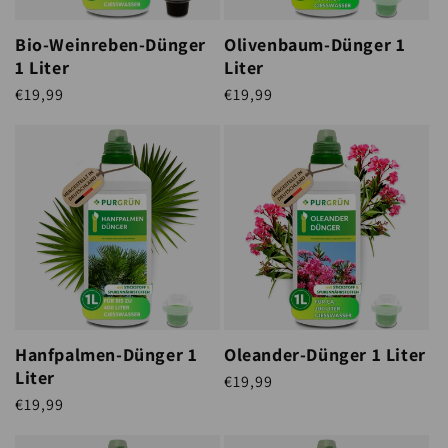
Bio-Weinreben-Dünger
Olivenbaum-Dünger 1
1 Liter
Liter
Normaler Preis
€19,99
Normaler Preis
€19,99
STÜCKPREIS
STÜCKPREIS
Hanfpalmen-Dünger 1
Oleander-Dünger 1 Liter
Liter
Normaler Preis
€19,99
STÜCKPREIS
Normaler Preis
€19,99
STÜCKPREIS