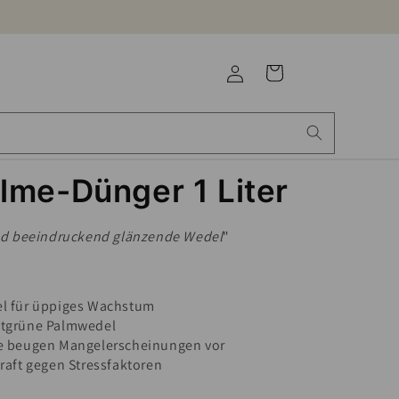
Einloggen
Warenkorb
lme-Dünger 1 Liter
d beeindruckend glänzende Wedel
"
l für üppiges Wachstum
sattgrüne Palmwedel
e beugen Mangelerscheinungen vor
raft gegen Stressfaktoren