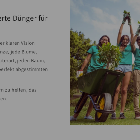
rte Dünger für
er klaren Vision
anze, jede Blume,
uterart, jeden Baum,
perfekt abgestimmten
rn zu helfen, das
len.