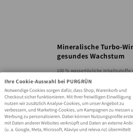
Mineralische Turbo-Wi
gesundes Wachstum
100 % wasserlösliche Inhaltsstoffe 
Wurzeln ohne Verzögerung; jede G
Ihre Cookie-Auswahl bei PURGRÜN
hohen Bedarf an Stickstoff, Phosp
Notwendige Cookies sorgen dafür, dass Shop, Warenkorb und
vollständig ab. Das Ergebnis: rasche
Checkout sicher funktionieren. Mit Ihrer freiwilligen Einwilligung
nutzen wir zusätzlich Analyse-Cookies, um unser Angebot zu
Triebe und eine ausgeprägte Wurze
verbessern, und Marketing-Cookies, um Kampagnen zu messen 
Werbung zu personalisieren. Dabei können Nutzungsprofile erstel
Mit nur 5 ml Konzentrat auf 2 l Wass
mit Daten anderer Websites verknüpft und Daten an externe Anbi
400 l Dünge­lösung pro Flasche – ma
(u. a. Google, Meta, Microsoft, Klaviyo und releva.nz) übermittelt