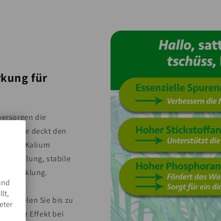
rkung für
versorgen die
ießkanne deckt den
hor und Kalium
 Zellteilung, stabile
lentwicklung.
und
lt,
er erzielen Sie bis zu
eter
ximaler Effekt bei