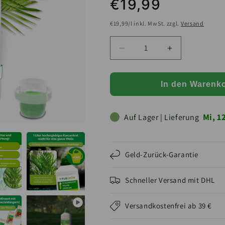
Normaler Preis
€19,99
STÜCKPREIS
€19,99/l inkl. MwSt. zzgl.
Versand
Verringere die Menge für 
Erhöhe die Me
In den Warenk
Mi, 1
Auf Lager | Lieferung
Geld-Zurück-Garantie
Schneller Versand mit DHL
Versandkostenfrei ab 39 €