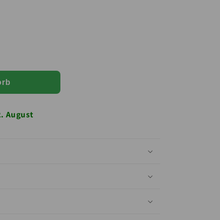
Goldfruchtpalme-Dünger 1 Liter
nge für Goldfruchtpalme-Dünger 1 Liter
orb
2. August